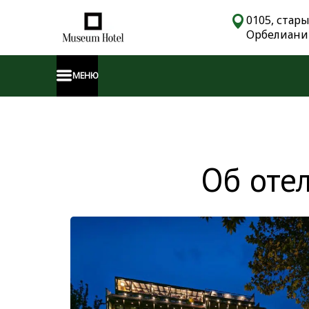
0105, стар
Орбелиани 
МЕНЮ
Об отел