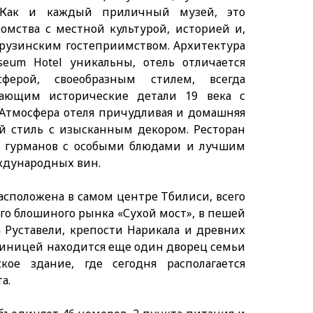
 Как и каждый приличный музей, это
омства с местной культурой, историей и,
грузинским гостеприимством. Архитектура
eum Hotel уникальны, отель отличается
ферой, своеобразным стилем, всегда
тающим исторические детали 19 века с
 Атмосфера отеля причудливая и домашняя
й стиль с изысканным декором. Ресторан
ля гурманов с особыми блюдами и лучшим
ждународных вин.
асположена в самом центре Тбилиси, всего
ого блошиного рынка «Сухой мост», в пешей
 Руставели, крепости Нарикала и древних
стиницей находится еще один дворец семьи
ое здание, где сегодня располагается
а.