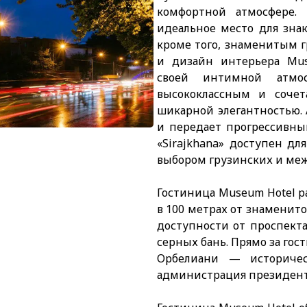
комфортной атмосфере.
идеальное место для знак
кроме того, знаменитым 
и дизайн интерьера Mus
своей интимной атмос
высококлассным и соче
шикарной элегантностью.
и передает прогрессивны
«Sirajkhana» доступен д
выбором грузинских и ме
Гостиница Museum Hotel р
в 100 метрах от знаменит
доступности от проспекта
серных бань. Прямо за го
Орбелиани — историческ
администрация президент